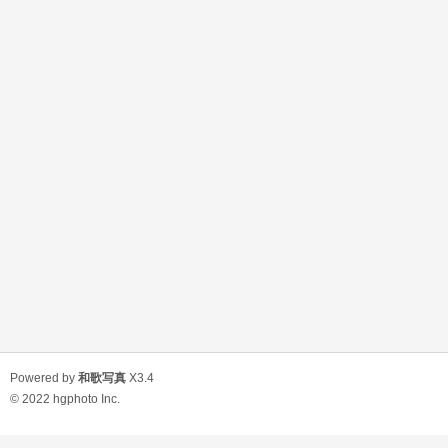
Powered by
和歌写真
X3.4
© 2022
hgphoto Inc.