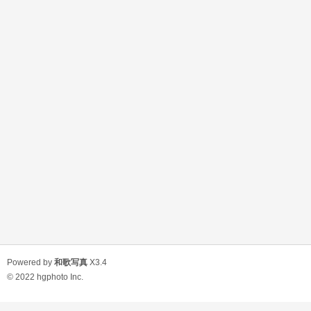
Powered by
和歌写真
X3.4
© 2022
hgphoto Inc.