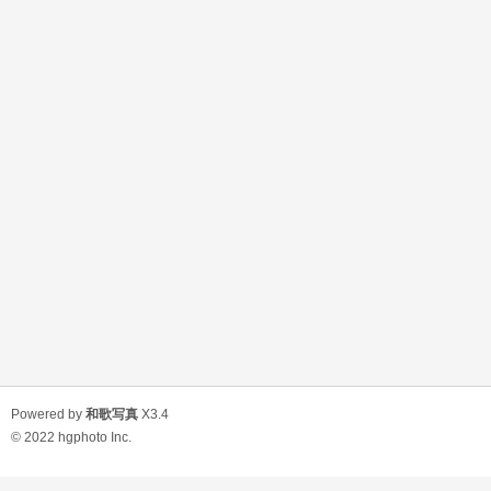
Powered by
和歌写真
X3.4
© 2022
hgphoto Inc.