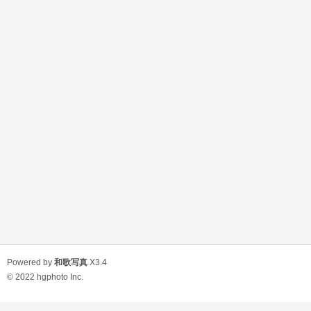
Powered by
和歌写真
X3.4
© 2022
hgphoto Inc.