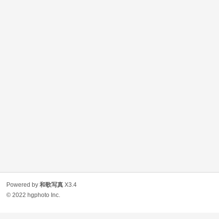
Powered by
和歌写真
X3.4
© 2022
hgphoto Inc.