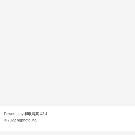
Powered by
和歌写真
X3.4
© 2022
hgphoto Inc.