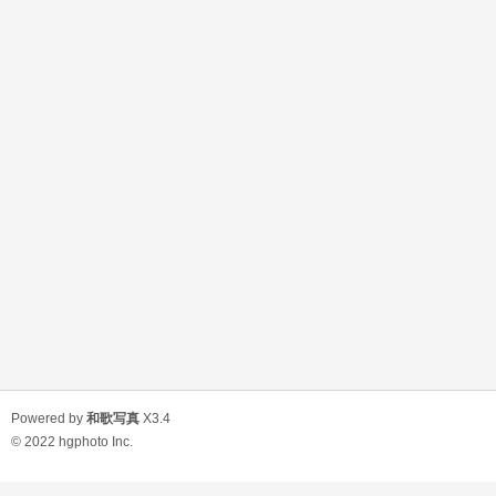
Powered by
和歌写真
X3.4
© 2022
hgphoto Inc.