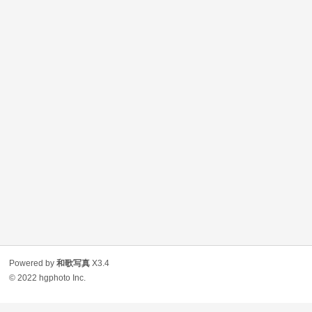
Powered by
和歌写真
X3.4
© 2022
hgphoto Inc.