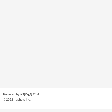
Powered by
和歌写真
X3.4
© 2022
hgphoto Inc.