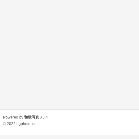
Powered by
和歌写真
X3.4
© 2022
hgphoto Inc.