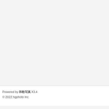
Powered by
和歌写真
X3.4
© 2022
hgphoto Inc.