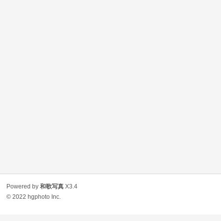
Powered by
和歌写真
X3.4
© 2022
hgphoto Inc.