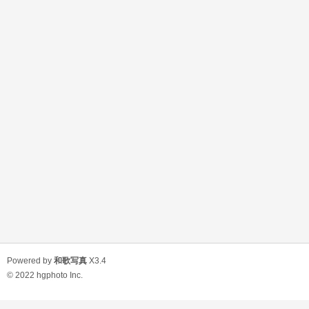
Powered by
和歌写真
X3.4
© 2022
hgphoto Inc.