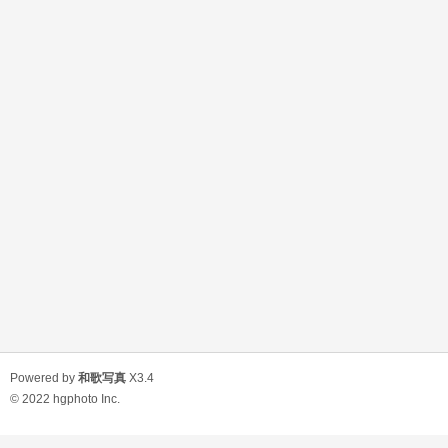
Powered by
和歌写真
X3.4
© 2022
hgphoto Inc.