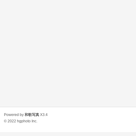
Powered by
和歌写真
X3.4
© 2022
hgphoto Inc.