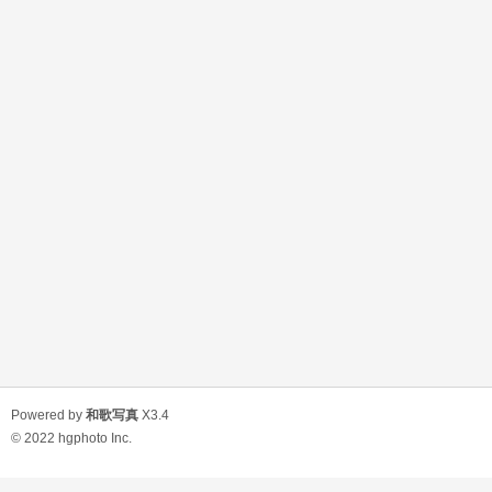
Powered by
和歌写真
X3.4
© 2022
hgphoto Inc.