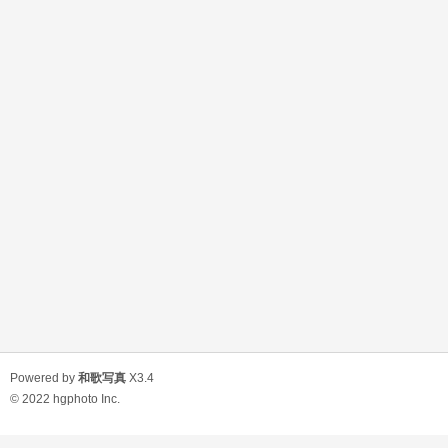
Powered by
和歌写真
X3.4
© 2022
hgphoto Inc.