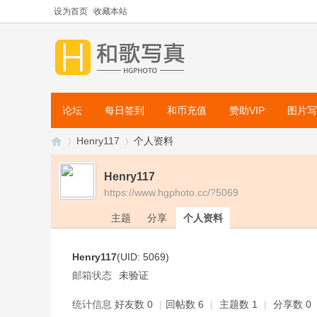
设为首页
收藏本站
论坛
每日签到
和币充值
赞助VIP
图片写
Henry117
个人资料
Henry117
https://www.hgphoto.cc/?5069
和
›
›
主题
分享
个人资料
Henry117
(UID: 5069)
邮箱状态
未验证
统计信息
好友数 0
|
回帖数 6
|
主题数 1
|
分享数 0