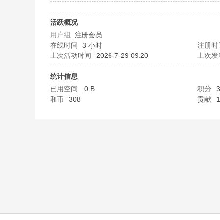
歌
活跃概况
用户组
注册会员
在线时间
3 小时
注册时
上次活动时间
2026-7-29 09:20
上次发
统计信息
已用空间
0 B
积分
3
和币
308
贡献
1
写
真